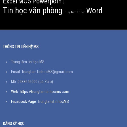
Excel
MOS
Powerpoint
Tin học văn phòng
Word
Trung tâm tin học
THÔNG TIN LIÊN HỆ MS
Trung tâm tin học MS
Email: TrungtamTinhocMS@gmail.com
Mb: 0988646000 (có Zalo)
Web: https://trungtamtinhocms.com
Facebook Page: TrungtamTinhocMS
ĐĂNG KÝ HỌC