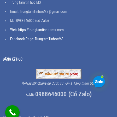
Trung tâm tin học MS
Email: TrungtamTinhocMS@gmail.com
Mb: 0988646000 (có Zalo)
Web: https://trungtamtinhocms.com
Facebook Page: TrungtamTinhocMS
ĐĂNG KÝ HỌC
💡
Hãy
ĐK Online
để được Tư vấn & Tặng thêm
50K
0988646000 (Có Zalo)
📞Mb: