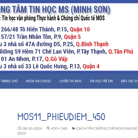
CHUYỂN ĐẾN NỘI DUNG
TRANG CHỦ
KHÓA HỌC EXCEL
LUYỆN THI MOS
TIN HỌC TRẺ EM
ĐÀO TẠO D
MOS11_PHIEUDIEM_450
08-10-2024
450 × 560
CÁCH TẢI CHỨNG CHỈ MOS ONLINE
2025