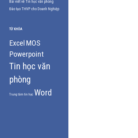
Bài viết về Tin học văn phòng
Đào tạo THVP cho Doanh Nghiệp
TỪ KHÓA
Excel
MOS
Powerpoint
Tin học văn
phòng
Word
Trung tâm tin học