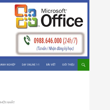
OANH NGHIỆP
DẠY ONLINE 1-1
BÀI VIẾT
GIỚI THIỆU
 MỚI NHẤT