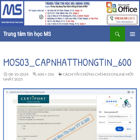
Tìm
Trung tâm tin học MS
kiếm
CHUYỂN
TRÌNH
ĐẾN
ĐƠN CƠ
NỘI
SỞ
MOS03_CAPNHATTHONGTIN_600
DUNG
08-10-2024
600 × 356
CÁCH TẢI CHỨNG CHỈ MOS ONLINE MỚI
NHẤT 2025