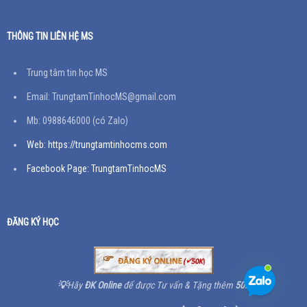
THÔNG TIN LIÊN HỆ MS
Trung tâm tin học MS
Email: TrungtamTinhocMS@gmail.com
Mb: 0988646000 (có Zalo)
Web: https://trungtamtinhocms.com
Facebook Page: TrungtamTinhocMS
ĐĂNG KÝ HỌC
💡
Hãy
ĐK Online
để được Tư vấn & Tặng thêm
50K